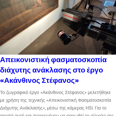
Απεικονιστική φασματοσκοπία
διάχυτης ανάκλασης στο έργο
«Ακάνθινος Στέφανος»
Το ζωγραφικό έργο «Ακάνθινος Στέφανος» μελετήθηκε
με χρήση της τεχνικής «Απεικονιστική Φασματοσκοπία
Διάχυτης Ανάκλασης», μέσω της κάμερας HSI. Για το
σκοπό αυτό και προκειμένου να σαρωθεί το σύνολο της