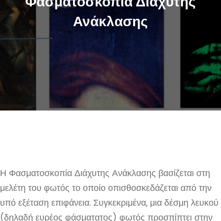
Φασματοσκοπία Διάχυτης
Ανάκλασης
Η Φασματοσκοπία Διάχυτης Ανάκλασης βασίζεται στη
μελέτη του φωτός το οποίο οπισθοσκεδάζεται από την
υπό εξέταση επιφάνεια. Συγκεκριμένα, μια δέσμη λευκού
(δηλαδή ευρέος φάσματατος) φωτός προσπίπτει στην